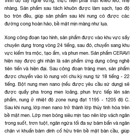
trình độ tay nghề vững, thực hiện phải thật khéo léo, nhẹ
nhàng. Sản phẩm sau tách khuôn được làm sạch, tạo độ
bo tròn đều, giúp sản phẩm sau khi nung có được các
đường cong hoàn hảo, bề mặt mịn màng như lụa.
Xong công đoạn tạo hình, sản phẩm được vào khu vực sấy
chuyên dụng trong vòng 24 tiếng, sau đó, chuyển sang khu
vực kiểm tra mộc, tạo ẩm, và phun men. Sản phẩm CERAVI
hiện nay được ghi nhận là sản phẩm ứng dụng công nghệ
tiên tiến và hiện đại. Sau công đoạn tráng men, sản phẩm
được chuyển vào lò nung với chu kỳ nung từ 18 tiếng - 22
tiếng. Bột nung men nano (nếu được yêu cầu sử dụng) sẽ
được quấy pha trong men loãng, phun trực tiếp lên sản
phẩm, nung ở nhiệt độ zone nung đạt 1195 - 1205 độ C.
Sau khi nung, lớp men nano trở thành lớp thủy tinh hóa trên
bề mặt men. Lớp men bóng siêu mịn tạo nên lớp vách ngăn
trong suốt, trơn tuột, ngăn ngừa tối đa sự bám bẩn và ngăn
chặn vi khuẩn bám dính cố hữu trên bề mặt bàn cầu, giúp