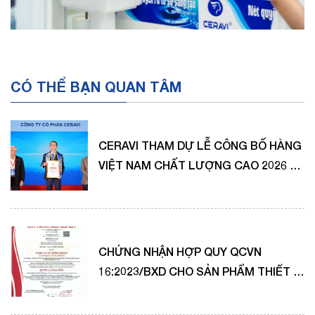
CÓ THỂ BẠN QUAN TÂM
CERAVI THAM DỰ LỄ CÔNG BỐ HÀNG
VIỆT NAM CHẤT LƯỢNG CAO 2026 –
TIẾP TỤC KHẲNG ĐỊNH NIỀM TIN
NGƯỜI TIÊU DÙNG
CHỨNG NHẬN HỢP QUY QCVN
16:2023/BXD CHO SẢN PHẨM THIẾT BỊ
SỨ VỆ SINH CERAVI, SAGUARO