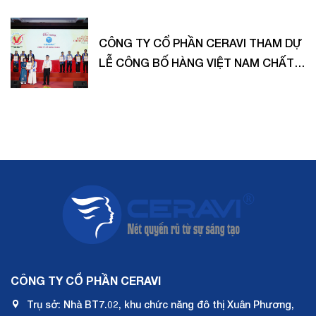
CÔNG TY CỔ PHẦN CERAVI THAM DỰ
LỄ CÔNG BỐ HÀNG VIỆT NAM CHẤT
LƯỢNG CAO 2025 – VINH DANH
THƯƠNG HIỆU ĐƯỢC NGƯỜI TIÊU
DÙNG TIN CHỌN!
CÔNG TY CỔ PHẦN CERAVI
Trụ sở: Nhà BT7.02, khu chức năng đô thị Xuân Phương,