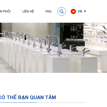
VN
N PHỐI
LIÊN HỆ
FAQ
CÓ THỂ BẠN QUAN TÂM