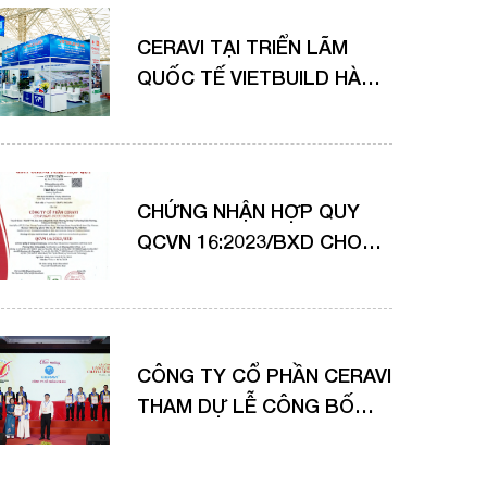
CERAVI TẠI TRIỂN LÃM
QUỐC TẾ VIETBUILD HÀ
NỘI 2025
CHỨNG NHẬN HỢP QUY
QCVN 16:2023/BXD CHO
SẢN PHẨM THIẾT BỊ SỨ VỆ
SINH CERAVI, SAGUARO
CÔNG TY CỔ PHẦN CERAVI
THAM DỰ LỄ CÔNG BỐ
HÀNG VIỆT NAM CHẤT
LƯỢNG CAO 2025 – VINH